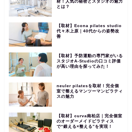
材！人気の秘密とスタジオの魅力
とは？
【取材】Econa pilates studio
代々木上原｜40代からの姿勢改
善
【取材】予防運動の専門家がいる
スタジオA-Studioの口コミ評価
が高い理由を探ってみた！
neuler pilatesを取材！完全個
室で整えるマンツーマンピラティ
スの魅力
【取材】curva南柏店｜完全個室
のオーダーメイドピラティス
で“鍛える×整える”を実現！