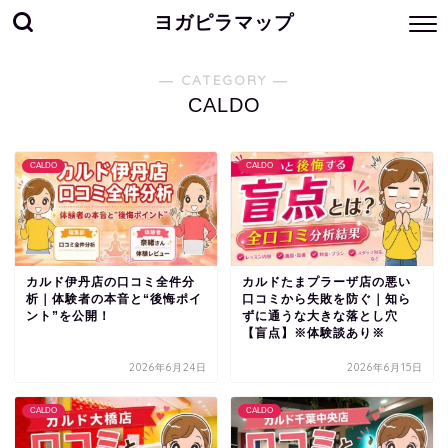
ヨガピラマップ
― CATEGORY ―
CALDO
CALDO
CALDO
カルド伊丹店の口コミ全件分
カルドたまプラーザ店の悪い
析｜体験者の本音と“後悔ポイ
口コミから失敗を防ぐ｜知ら
ント”を公開！
ずに通うな大きな落とし穴
【盲点】※体験談あり※
2026年6月24日
2026年6月15日
CALDO
CALDO