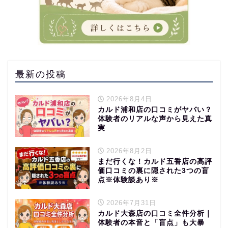
最新の投稿
2026年8月4日
カルド浦和店の口コミがヤバい？
体験者のリアルな声から見えた真
実
2026年8月2日
まだ行くな！カルド五香店の高評
価口コミの裏に隠された3つの盲
点※体験談あり※
2026年7月31日
カルド大森店の口コミ全件分析｜
体験者の本音と「盲点」も大暴