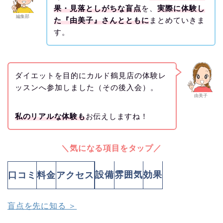
果・見落としがちな盲点
を、
実際に体験し
編集部
た『由美子』さんとともに
まとめていきま
す。
ダイエットを目的にカルド鶴見店の体験レ
ッスンへ参加しました（その後入会）。
由美子
私のリアルな体験も
お伝えしますね！
＼気になる項目をタップ／
設備
雰囲気
効果
口コミ
料金
アクセス
盲点を先に知る ＞