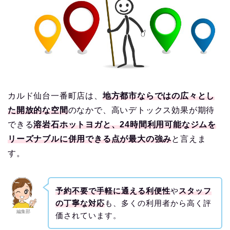
カルド仙台一番町店は、
地方都市ならではの広々とし
た開放的な空間
のなかで、高いデトックス効果が期待
できる
溶岩石ホットヨガと、24時間利用可能なジムを
リーズナブルに併用できる点が最大の強み
と言えま
す。
予約不要で手軽に通える利便性
や
スタッフ
の丁寧な対応
も、多くの利用者から高く評
編集部
価されています。