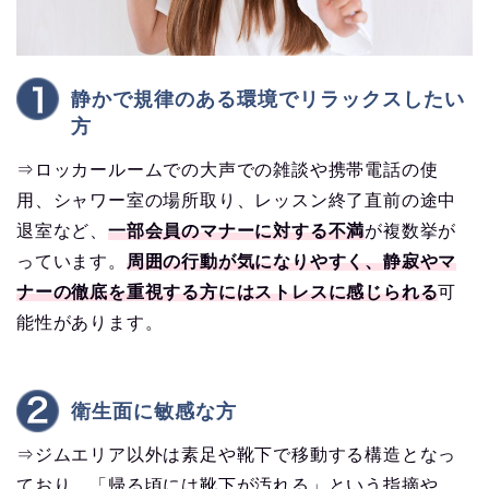
静かで規律のある環境でリラックスしたい
方
⇒ロッカールームでの大声での雑談や携帯電話の使
用、シャワー室の場所取り、レッスン終了直前の途中
退室など、
一部会員のマナーに対する不満
が複数挙が
っています。
周囲の行動が気になりやすく、静寂やマ
ナーの徹底を重視する方にはストレスに感じられる
可
能性があります。
衛生面に敏感な方
⇒ジムエリア以外は素足や靴下で移動する構造となっ
ており、「帰る頃には靴下が汚れる」という指摘や、