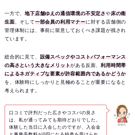
一方で、
地下店舗ゆえの通信環境の不安定さ
や
床の衛
生面
、そして
一部会員の利用マナー
に対する店舗側の
管理体制には、事前に留意しておくべき課題が残され
ています。
総合的に見て、
設備スペックやコストパフォーマンス
の高さという大きなメリット
がある反面、
利用時間帯
によるネガティブな要素が許容範囲内であるかどうか
を、体験時にしっかりと見極めることが重要になると
考えられます。
口コミで評判だった広さやコスパの良さ
は、私が通ってみても期待どおりでした。
美智代
体験した当日に入会したのですが、入会金
と事務手数料が0円になる特典を受けられ