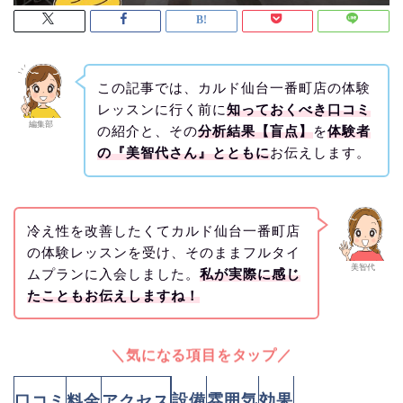
この記事では、カルド仙台一番町店の体験
レッスンに行く前に
知っておくべき口コミ
編集部
の紹介と、その
分析結果【盲点】
を
体験者
の『美智代さん』とともに
お伝えします。
冷え性を改善したくてカルド仙台一番町店
の体験レッスンを受け、そのままフルタイ
美智代
ムプランに入会しました。
私が実際に感じ
たこともお伝えしますね！
＼気になる項目をタップ／
設備
雰囲気
効果
口コミ
料金
アクセス