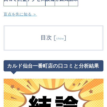
盲点を先に知る ＞
目次
[
]
show
カルド仙台一番町店の口コミと分析結果