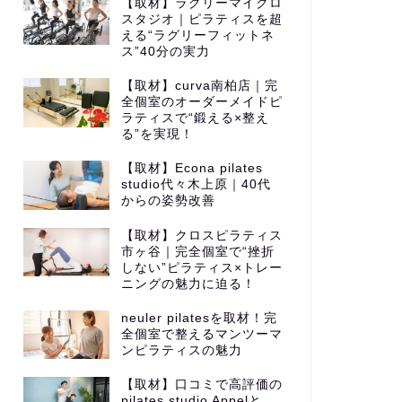
【取材】ラグリーマイクロ
スタジオ｜ピラティスを超
える“ラグリーフィットネ
ス”40分の実力
【取材】curva南柏店｜完
全個室のオーダーメイドピ
ラティスで“鍛える×整え
る”を実現！
【取材】Econa pilates
studio代々木上原｜40代
からの姿勢改善
【取材】クロスピラティス
市ヶ谷｜完全個室で“挫折
しない”ピラティス×トレー
ニングの魅力に迫る！
neuler pilatesを取材！完
全個室で整えるマンツーマ
ンピラティスの魅力
【取材】口コミで高評価の
pilates studio Appelと