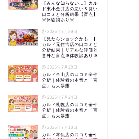
【みんな知らない…】カル
ド東小金井店の悪い＆良い
口コミと分析結果【盲点】
※体験談あり※
2026年7月29日
【見たらショックかも…】
カルド元住吉店の口コミと
分析結果｜リアルな評価と
意外な盲点※体験談あり※
2026年7月28日
カルド金山店の口コミ全件
分析｜体験者の本音と「盲
点」も大暴露！
2026年7月24日
カルド札幌店の口コミ全件
分析｜体験者の本音と「盲
点」も大暴露！
2026年7月18日
カルド琴似店の口コミ全件