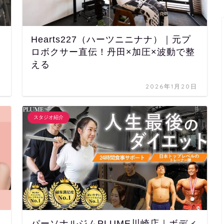
Hearts227（ハーツニニナナ）｜元プ
ロボクサー直伝！丹田×加圧×波動で整
える
日
2026年1月20日
スタジオ紹介
パーソナルジムPLUME川崎店｜ボディ