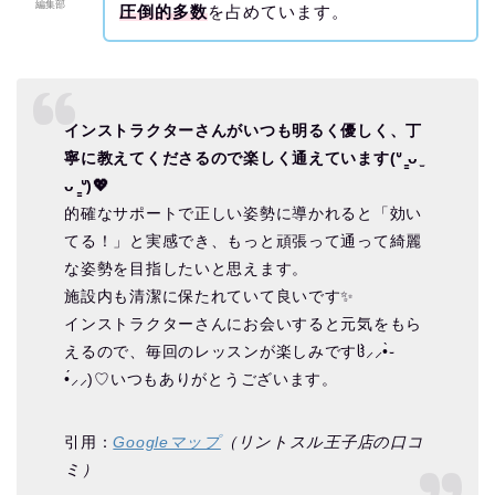
編集部
圧倒的多数
を占めています。
インストラクターさんがいつも明るく優しく、丁
寧に教えてくださるので楽しく通えています(ᐡ ̳ᴗ ̫
ᴗ ̳ᐡ)💖
的確なサポートで正しい姿勢に導かれると「効い
てる！」と実感でき、もっと頑張って通って綺麗
な姿勢を目指したいと思えます。
施設内も清潔に保たれていて良いです✨
インストラクターさんにお会いすると元気をもら
えるので、毎回のレッスンが楽しみですჱ̒⸝⸝•̀֊
•́⸝⸝)♡いつもありがとうございます。
引用：
Googleマップ
（リントスル王子店の口コ
ミ）