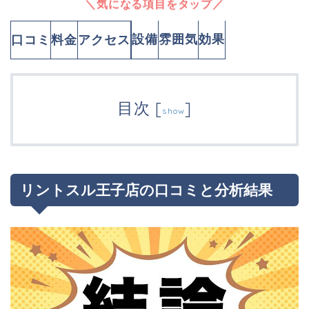
＼気になる項目をタップ／
設備
雰囲気
効果
口コミ
料金
アクセス
目次
[
]
show
リントスル王子店の口コミと分析結果