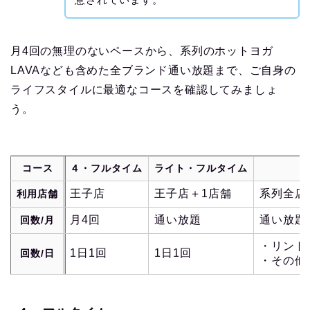
月4回の無理のないペースから、系列のホットヨガ
LAVAなども含めた全ブランド通い放題まで、ご自身の
ライフスタイルに最適なコースを確認してみましょ
う。
コース
４・フルタイム
ライト・フルタイム
王子店
王子店＋1店舗
系列全店
利用店舗
月4回
通い放題
通い放題
回数/月
・リント
1日1回
1日1回
回数/日
・その他