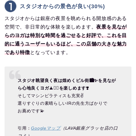
スタジオからの景色が良い(30%)
スタジオからは銀座の夜景を眺められる開放感のある
空間で、非日常的な体験を楽しめます。
夜景を見なが
らのヨガは特別な時間を過ごせると好評で、これを目
的に通うユーザーもいるほど、この店舗の大きな魅力
であり特徴
となっています。
スタジオ眺望良く夜は煌めくビル街🏙️✨を見なが
ら心地良くヨガ🧘🧘‍♀️を楽しめます❣️
そしてマシンピラティスも充実✌️
選りすぐりの素晴らしいIRの先生方ばかりで
お薦めです💫
引用：
Googleマップ
（LAVA銀座グラッセ店の口
コミ）