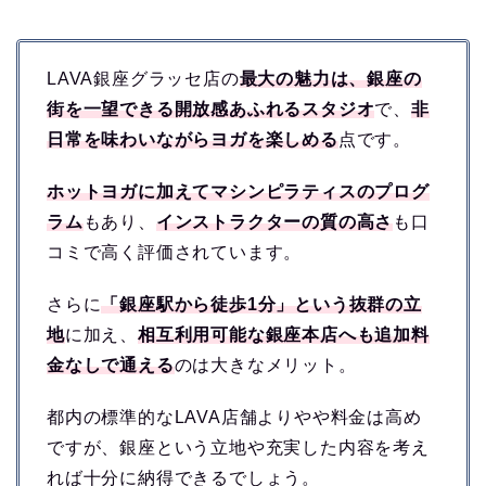
LAVA銀座グラッセ店の
最大の魅力は、銀座の
街を一望できる開放感あふれるスタジオ
で、
非
日常を味わいながらヨガを楽しめる
点です。
ホットヨガに加えてマシンピラティスのプログ
ラム
もあり、
インストラクターの質の高さ
も口
コミで高く評価されています。
さらに
「銀座駅から徒歩1分」という抜群の立
地
に加え、
相互利用可能な銀座本店へも追加料
金なしで通える
のは大きなメリット。
都内の標準的なLAVA店舗よりやや料金は高め
ですが、銀座という立地や充実した内容を考え
れば十分に納得できるでしょう。