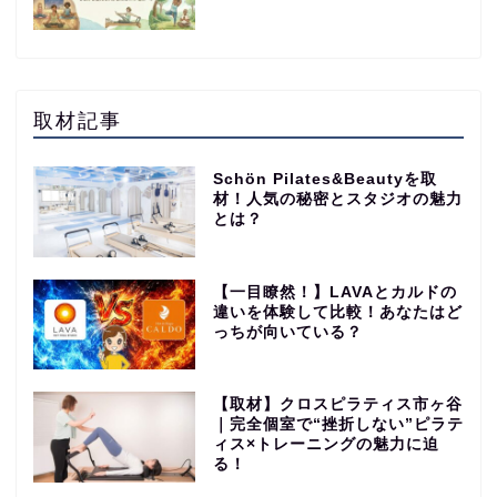
取材記事
Schön Pilates&Beautyを取
材！人気の秘密とスタジオの魅力
とは？
【一目瞭然！】LAVAとカルドの
違いを体験して比較！あなたはど
っちが向いている？
【取材】クロスピラティス市ヶ谷
｜完全個室で“挫折しない”ピラテ
ィス×トレーニングの魅力に迫
る！