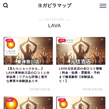
ヨガピラマップ
― CATEGORY ―
LAVA
LAVA
LAVA
【見たらショックかも…】
LAVA元住吉店の全口コミ情報
LAVA東神奈川店の口コミと分
｜料金・効果・雰囲気・予約
析結果｜リアルな評価と意外
まで徹底解析【体験談あ
な事実※体験談あり※
り！】
2025年12月27日
2025年12月25日
LAVA
LAVA