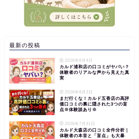
最新の投稿
2026年8月4日
カルド浦和店の口コミがヤバい？
体験者のリアルな声から見えた真
実
2026年8月2日
まだ行くな！カルド五香店の高評
価口コミの裏に隠された3つの盲
点※体験談あり※
2026年7月31日
カルド大森店の口コミ全件分析｜
体験者の本音と「盲点」も大暴