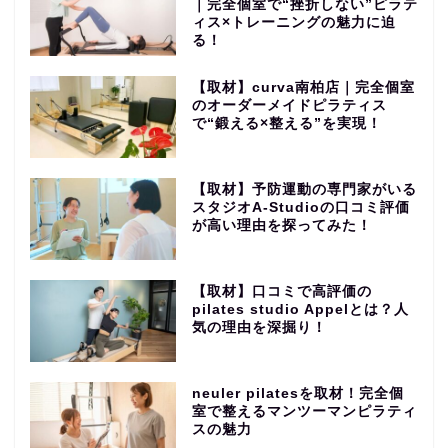
｜完全個室で“挫折しない”ピラテ
ィス×トレーニングの魅力に迫
る！
【取材】curva南柏店｜完全個室
のオーダーメイドピラティス
で“鍛える×整える”を実現！
【取材】予防運動の専門家がいる
スタジオA-Studioの口コミ評価
が高い理由を探ってみた！
【取材】口コミで高評価の
pilates studio Appelとは？人
気の理由を深掘り！
neuler pilatesを取材！完全個
室で整えるマンツーマンピラティ
スの魅力