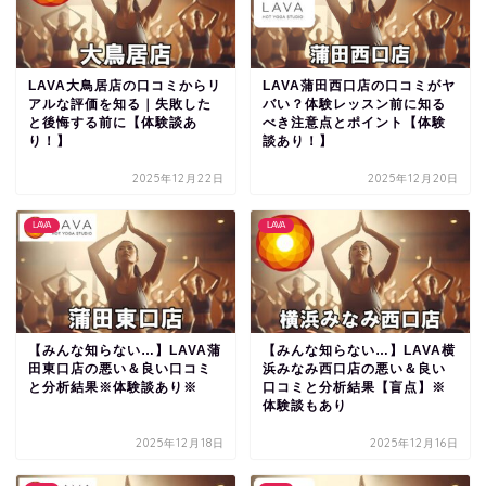
LAVA大鳥居店の口コミからリ
LAVA蒲田西口店の口コミがヤ
アルな評価を知る｜失敗した
バい？体験レッスン前に知る
と後悔する前に【体験談あ
べき注意点とポイント【体験
り！】
談あり！】
2025年12月22日
2025年12月20日
LAVA
LAVA
【みんな知らない…】LAVA蒲
【みんな知らない…】LAVA横
田東口店の悪い＆良い口コミ
浜みなみ西口店の悪い＆良い
と分析結果※体験談あり※
口コミと分析結果【盲点】※
体験談もあり
2025年12月18日
2025年12月16日