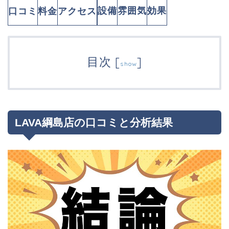
設備
雰囲気
効果
口コミ
料金
アクセス
目次
[
]
show
LAVA綱島店の口コミと分析結果