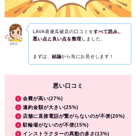
LAVA喜連瓜破店の口コミを
すべて読み、
悪い点と良い点を整理
しました。
編集部
まずは、
結論
から先にお見せします！
悪い口コミ
会費が高い(27%)
違約金額が大きい(25%)
店舗に直接電話が繋がらないのが不便(20%)
駐輪場がないのが不便(15%)
インストラクターの異動の多さ(13%)