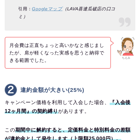
引用：
Googleマップ
（LAVA喜連瓜破店の口コ
ミ）
月会費は正直ちょっと高いかなと感じまし
たが、肩が軽くなった実感を思うと納得で
ちえみ
きる範囲でした。
違約金額が大きい(25%)
キャンペーン価格を利用して入会した場合、
『入会後
12ヶ月間』の契約縛り
があります。
この
期間中に解約すると、定価料金と特別料金の差額
が違約金として発生します（上限額25,000円）。