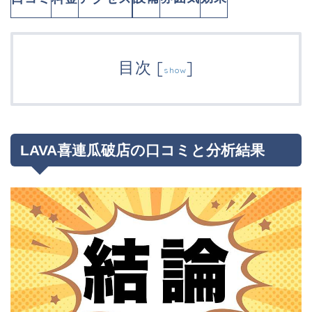
目次
[
]
show
LAVA喜連瓜破店の口コミと分析結果