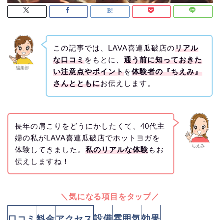
この記事では、LAVA喜連瓜破店の
リアル
な口コミ
をもとに、
通う前に知っておきた
編集部
い注意点やポイント
を
体験者の『ちえみ』
さんとともに
お伝えします。
長年の肩こりをどうにかしたくて、40代主
婦の私がLAVA喜連瓜破店でホットヨガを
ちえみ
体験してきました。
私のリアルな体験
もお
伝えしますね！
＼気になる項目をタップ／
設備
雰囲気
効果
口コミ
料金
アクセス