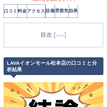
設備
雰囲気
効果
口コミ
料金
アクセス
目次
[
]
show
LAVAイオンモール松本店の口コミと分
析結果