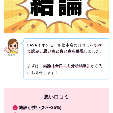
LAVAイオンモール松本店の口コミを
すべ
て読み、悪い点と良い点を整理
しました。
編集部
まずは、
結論【全口コミ分析結果】
から先
にお見せします！
悪い口コミ
施設が狭い(20〜25%)