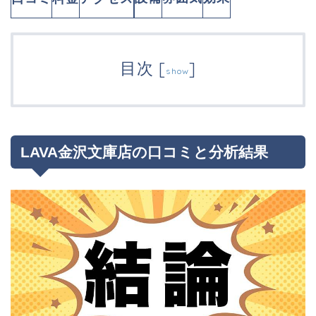
目次
[
]
show
LAVA金沢文庫店の口コミと分析結果