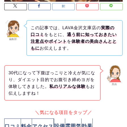
この記事では、LAVA金沢文庫店の
実際の
口コミ
をもとに、
通う前に知っておきたい
編集部
注意点やポイント
を
体験者の美由さんとと
もに
お伝えします。
30代になって下腹ぽっこりと冷えが気にな
り、ダイエット目的でお腹引き締めヨガを
美由
体験してきました。
私のリアルな体験
もお
伝えしますね！
＼気になる項目をタップ／
設備
雰囲気
効果
口コミ
料金
アクセス