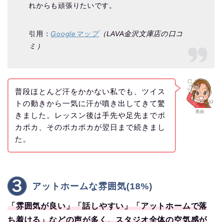
れからも頑張りたいです。
引用：
Googleマップ
（LAVA金沢文庫店の口コ
ミ）
普段ほとんど汗をかかない私でも、ツイス
トの動きから一気に汗が噴き出してきて驚
美由
きました。レッスン後は手先や足先までポ
カポカ、そのポカポカが翌日まで続きまし
た。
アットホームな雰囲気(18%)
「雰囲気が良い」「話しやすい」「アットホームで落
ち着ける」などの声が多く、スタジオ全体の空気感が